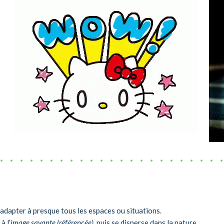
’adapter à presque tous les espaces ou situations.
à l’
image savante (référencée)
, puis se disperse dans la nature.