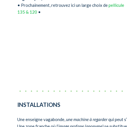
• Prochainement, retrouvez ici un large choix de
pellicule
135 & 120
•
INSTALLATIONS
Une enseigne vagabonde,
une machine à regarder
qui peut s
Une zone franche où l’
image profane (anonyme)
se substitue 