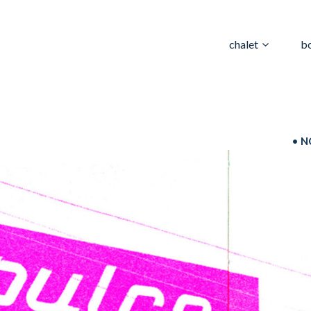
chalet
b
•
NOUVEAUTÉ :
WARHO