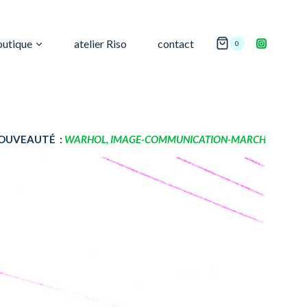
outique
atelier Riso
contact
0
L, IMAGE-COMMUNICATION-MARCHANDISE
de Youssef Ishaghpou