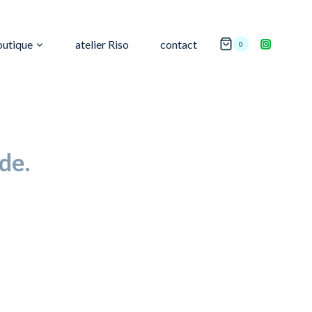
outique
atelier Riso
contact
0
de.