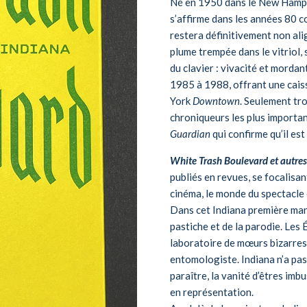
Né en 1950 dans le New Hamps
s’affirme dans les années 80 c
restera définitivement non alig
plume trempée dans le vitriol, s
du clavier : vivacité et morda
1985 à 1988, offrant une cais
York
Downtown
. Seulement tro
chroniqueurs les plus importan
Guardian
qui confirme qu’il es
White Trash Boulevard et autres 
publiés en revues, se focalisan
cinéma, le monde du spectacle e
Dans cet Indiana première mani
pastiche et de la parodie. Les É
laboratoire de mœurs bizarres 
entomologiste. Indiana n’a pas 
paraître, la vanité d’êtres im
en représentation.