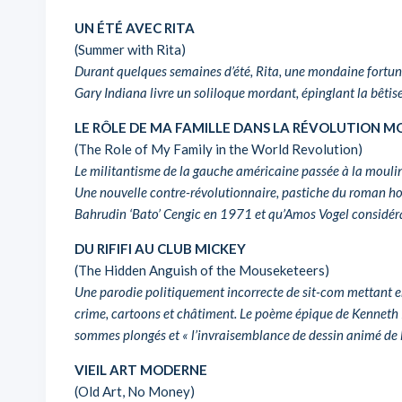
UN ÉTÉ AVEC RITA
(Summer with Rita)
Durant quelques semaines d’été, Rita, une mondaine fortunée
Gary Indiana livre un soliloque mordant, épinglant la bêtise
LE RÔLE DE MA FAMILLE DANS LA RÉVOLUTION M
(The Role of My Family in the World Revolution)
Le militantisme de la gauche américaine passée à la moulin
Une nouvelle contre-révolutionnaire, pastiche du roman h
Bahrudin ‘Bato’ Cengic en 1971 et qu’Amos Vogel considérai
DU RIFIFI AU CLUB MICKEY
(The Hidden Anguish of the Mouseketeers)
Une parodie politiquement incorrecte de sit-com mettant en 
crime, cartoons et châtiment. Le poème épique de Kenneth K
sommes plongés et « l’invraisemblance de dessin animé de l’
VIEIL ART MODERNE
(Old Art, No Money)