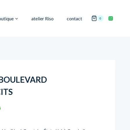
outique
atelier Riso
contact
0
 BOULEVARD
ITS
A