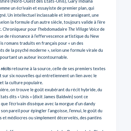
hire (Nord-Ouest des États-Unis), Gary Indiana
omme un écrivain et essayiste de premier plan, qui
né. Un intellectuel inclassable et intransigeant, une
elon la formule d’un autre siècle, toujours valide à l’ère
nt. Chroniqueur pour l’hebdomadaire
The Village Voice
de
se de résonance à l’effervescence artistique du New
is romans traduits en français pour « un des
ts de la psyché moderne », selon une formule virale du
t pourtant un auteur incontournable.
récits
retourne à la source, celle de ses premiers textes
t sur six nouvelles qui entretiennent un lien avec le
t la culture populaire.
ère, on trouve le goût exubérant du récit hybride, du
tats dits « Unis » (dixit James Baldwin) sont ce
que l’écrivain dissèque avec la morgue d’un dandy
son pareil pour épingler l’angoisse, l’ennui, le goût du
bus et médiocres ou simplement décervelés, des pantins