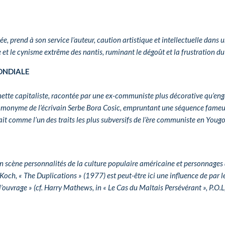
, prend à son service l’auteur, caution artistique et intellectuelle dans
 et le cynisme extrême des nantis, ruminant le dégoût et la frustration d
ONDIALE
ette capitaliste, racontée par une ex-communiste plus décorative qu’enga
omonyme de l’écrivain Serbe Bora Cosic, empruntant une séquence fameus
t comme l’un des traits les plus subversifs de l’ère communiste en Yougo
scène personnalités de la culture populaire américaine et personnages de 
och, « The Duplications » (1977) est peut-être ici une influence de par 
ouvrage » (cf. Harry Mathews, in « Le Cas du Maltais Persévérant », P.O.L