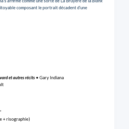
ana s’affirme comme une sorte de La Bruyère de la
Blank
pitoyable composant le portrait décadent d’une
ard et autres récits
• Gary Indiana
lt
”
e + risographie)