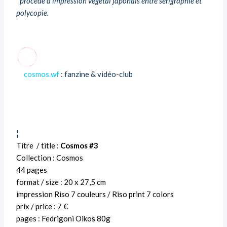
*
procédé d’impression végétal japonais entre sérigraphie et
polycopie.
cosmos.wf
: fanzine & vidéo-club
¦
Titre / title :
Cosmos #3
Collection : Cosmos
44 pages
format / size : 20 x 27,5 cm
impression Riso 7 couleurs / Riso print 7 colors
prix / price : 7 €
pages : Fedrigoni Oikos 80g