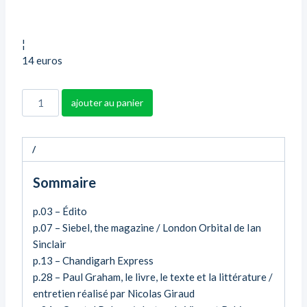
¦
14 euros
quantité
ajouter au panier
de
Swissair
#1
/
Sommaire
p.03 – Édito
p.07 – Siebel, the magazine / London Orbital de Ian
Sinclair
p.13 – Chandigarh Express
p.28 – Paul Graham, le livre, le texte et la littérature /
entretien réalisé par Nicolas Giraud