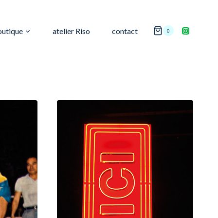
outique
atelier Riso
contact
0