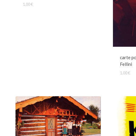
1,00
€
carte po
Fellini
1,00
€