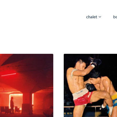
chalet
b