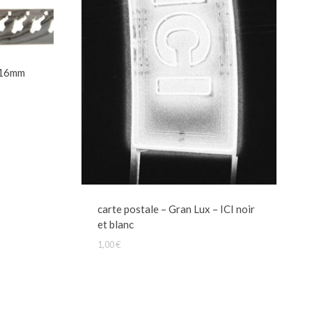
– 16mm
carte postale – Gran Lux – ICI noir
et blanc
1,00
€