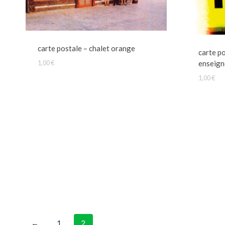
carte postale – chalet orange
carte p
enseign
1,00
€
1,00
€
←
1
2